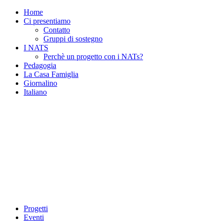
Home
Ci presentiamo
Contatto
Gruppi di sostegno
I NATS
Perchè un progetto con i NATs?
Pedagogia
La Casa Famiglia
Giornalino
Italiano
Progetti
Eventi