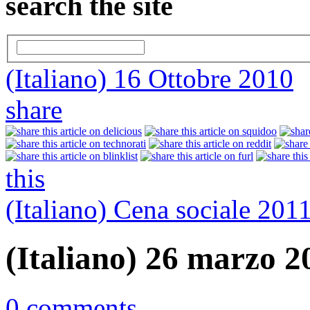
search the site
(Italiano) 16 Ottobre 2010
share
this
(Italiano) Cena sociale 201
(Italiano) 26 marzo 2
0 comments